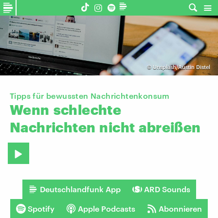
©
Unsplash/Austin Distel
Tipps für bewussten Nachrichtenkonsum
Wenn
schlechte
Nachrichten
nicht
abreißen
Deutschlandfunk App
ARD Sounds
Spotify
Apple Podcasts
Abonnieren