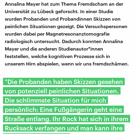
Annalina Mayer hat zum Thema Fremdscham an der
Universität zu Lübeck geforscht. In einer Studie
wurden Probanden und Probandinnen Skizzen von
peinlichen Situationen gezeigt. Die Versuchspersonen
wurden dabei per Magnetresonanztomografie
radiologisch untersucht. Dadurch konnten Annalina
Mayer und die anderen Studienautor*innen
feststellen, welche kognitiven Prozesse sich in
unserem Hirn abspielen, wenn wir uns fremdschämen.
"Die Probanden haben Skizzen gesehen
von potenziell peinlichen Situationen.
Die schlimmste Situation für mich
persönlich: Eine Fußgängerin geht eine
Straße entlang. Ihr Rock hat sich in ihrem
Rucksack verfangen und man kann ihre