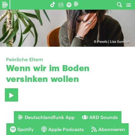
©
Pexels | Liza Summer
Peinliche Eltern
Wenn
wir
im
Boden
versinken
wollen
Deutschlandfunk App
ARD Sounds
Spotify
Apple Podcasts
Abonnieren