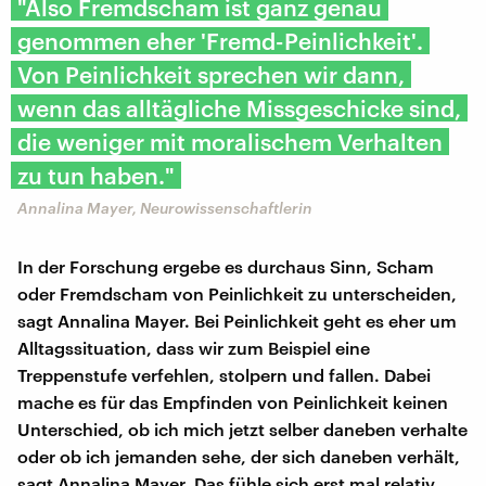
"Also Fremdscham ist ganz genau
genommen eher 'Fremd-Peinlichkeit'.
Von Peinlichkeit sprechen wir dann,
wenn das alltägliche Missgeschicke sind,
die weniger mit moralischem Verhalten
zu tun haben."
Annalina Mayer, Neurowissenschaftlerin
In der Forschung ergebe es durchaus Sinn, Scham
oder Fremdscham von Peinlichkeit zu unterscheiden,
sagt Annalina Mayer. Bei Peinlichkeit geht es eher um
Alltagssituation, dass wir zum Beispiel eine
Treppenstufe verfehlen, stolpern und fallen. Dabei
mache es für das Empfinden von Peinlichkeit keinen
Unterschied, ob ich mich jetzt selber daneben verhalte
oder ob ich jemanden sehe, der sich daneben verhält,
sagt Annalina Mayer. Das fühle sich erst mal relativ