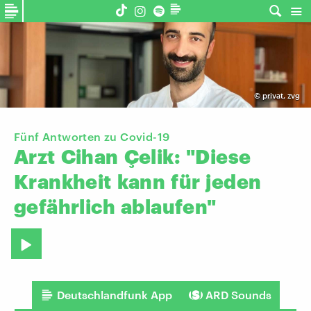
©
privat, zvg
Fünf Antworten zu Covid-19
Arzt
Cihan
Çelik:
"Diese
Krankheit
kann
für
jeden
gefährlich
ablaufen"
Deutschlandfunk App
ARD Sounds