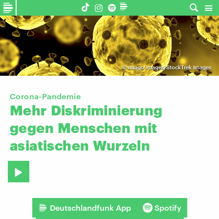
©
imago images/StockTrek Images
Corona-Pandemie
Mehr
Diskriminierung
gegen
Menschen
mit
asiatischen
Wurzeln
Deutschlandfunk App
Spotify