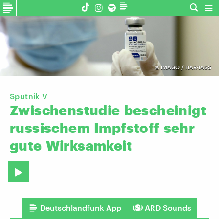
©
IMAGO / ITAR-TASS
Sputnik V
Zwischenstudie
bescheinigt
russischem
Impfstoff
sehr
gute
Wirksamkeit
Deutschlandfunk App
ARD Sounds