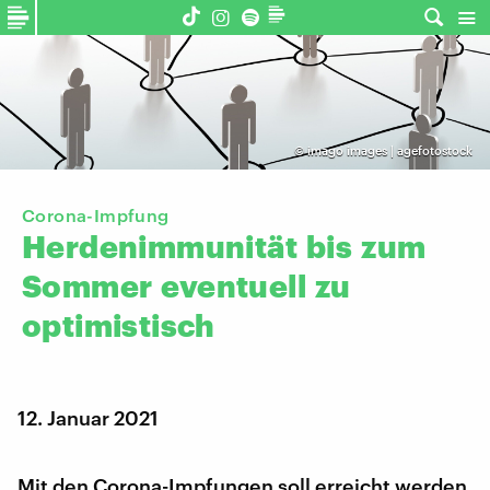
©
imago images | agefotostock
Corona-Impfung
Herdenimmunität
bis
zum
Sommer
eventuell
zu
optimistisch
12. Januar 2021
Mit den Corona-Impfungen soll erreicht werden,