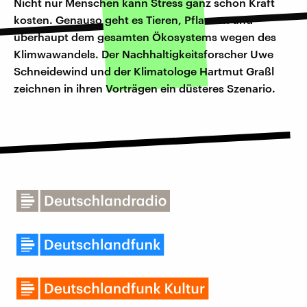
Nicht nur Menschen kann Stress ganz schön Kraft
kosten. Genauso geht es Tieren, Pflanzen und
überhaupt dem gesamten Ökosystems wegen des
Klimwawandels. Der Nachhaltigkeitsforscher Uwe
Schneidewind und der Klimatologe Hartmut Graßl
zeichnen in ihren Vorträgen ein düsteres Szenario.