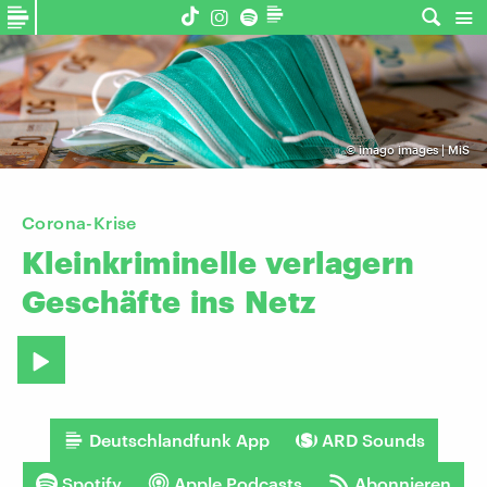
©
imago images | MiS
Corona-Krise
Kleinkriminelle
verlagern
Geschäfte
ins
Netz
Deutschlandfunk App
ARD Sounds
Spotify
Apple Podcasts
Abonnieren