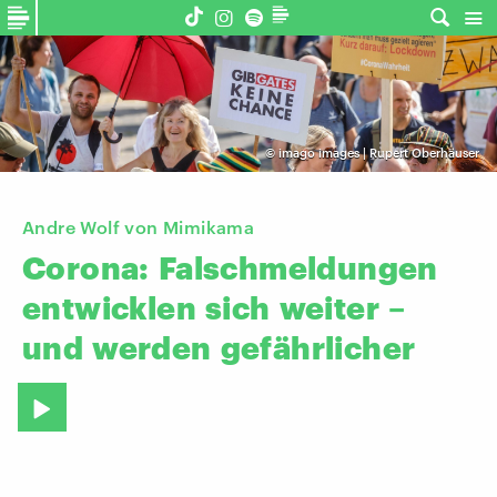
©
imago images | Rupert Oberhäuser
Andre Wolf von Mimikama
Corona:
Falschmeldungen
entwicklen
sich
weiter
–
und
werden
gefährlicher