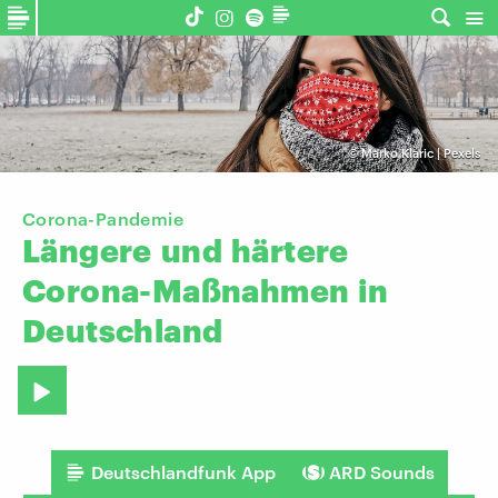
©
Marko Klaric | Pexels
Corona-Pandemie
Längere
und
härtere
Corona-Maßnahmen
in
Deutschland
Deutschlandfunk App
ARD Sounds