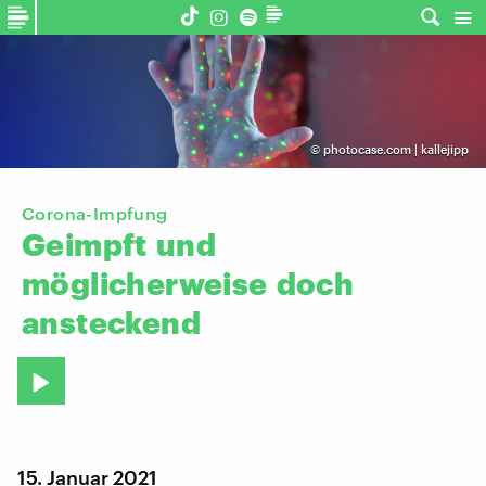
©
photocase.com | kallejipp
Corona-Impfung
Geimpft
und
möglicherweise
doch
ansteckend
15. Januar 2021