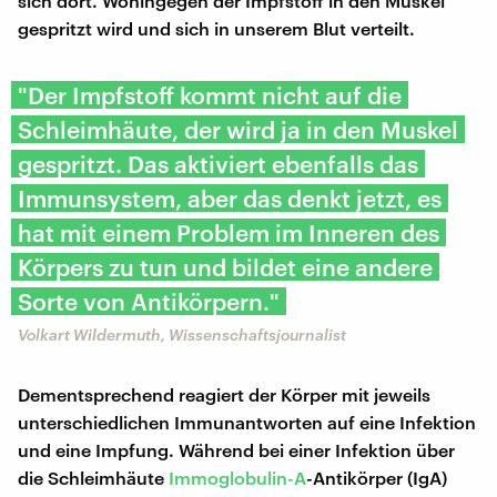
sich dort. Wohingegen der Impfstoff in den Muskel
gespritzt wird und sich in unserem Blut verteilt.
"Der Impfstoff kommt nicht auf die
Schleimhäute, der wird ja in den Muskel
gespritzt. Das aktiviert ebenfalls das
Immunsystem, aber das denkt jetzt, es
hat mit einem Problem im Inneren des
Körpers zu tun und bildet eine andere
Sorte von Antikörpern."
Volkart Wildermuth, Wissenschaftsjournalist
Dementsprechend reagiert der Körper mit jeweils
unterschiedlichen Immunantworten auf eine Infektion
und eine Impfung. Während bei einer Infektion über
die Schleimhäute
Immoglobulin-A
-Antikörper (IgA)