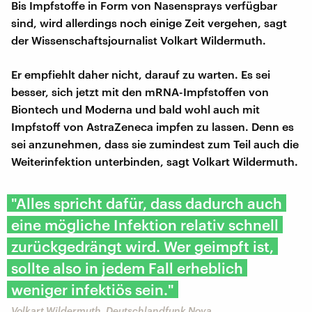
Bis Impfstoffe in Form von Nasensprays verfügbar
sind, wird allerdings noch einige Zeit vergehen, sagt
der Wissenschaftsjournalist Volkart Wildermuth.
Er empfiehlt daher nicht, darauf zu warten. Es sei
besser, sich jetzt mit den mRNA-Impfstoffen von
Biontech und Moderna und bald wohl auch mit
Impfstoff von AstraZeneca impfen zu lassen. Denn es
sei anzunehmen, dass sie zumindest zum Teil auch die
Weiterinfektion unterbinden, sagt Volkart Wildermuth.
"Alles spricht dafür, dass dadurch auch
eine mögliche Infektion relativ schnell
zurückgedrängt wird. Wer geimpft ist,
sollte also in jedem Fall erheblich
weniger infektiös sein."
Volkart Wildermuth, Deutschlandfunk Nova