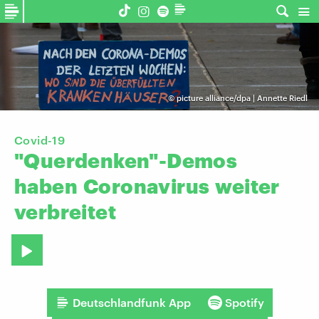
©
picture alliance/dpa | Annette Riedl
Covid-19
"Querdenken"-Demos
haben
Coronavirus
weiter
verbreitet
Deutschlandfunk App
Spotify