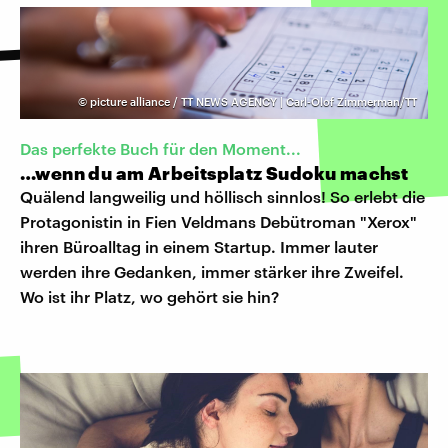
©
picture alliance / TT NEWS AGENCY | Carl-Olof Zimmerman/TT
Das perfekte Buch für den Moment...
…wenn du am Arbeitsplatz Sudoku machst
Quälend langweilig und höllisch sinnlos! So erlebt die
Protagonistin in Fien Veldmans Debütroman "Xerox"
ihren Büroalltag in einem Startup. Immer lauter
werden ihre Gedanken, immer stärker ihre Zweifel.
Wo ist ihr Platz, wo gehört sie hin?