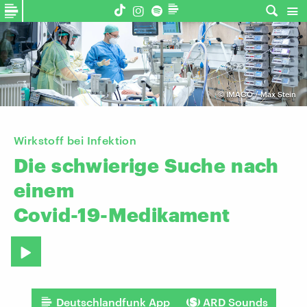
©
IMAGO / Max Stein
Wirkstoff bei Infektion
Die
schwierige
Suche
nach
einem
Covid-19-Medikament
Deutschlandfunk App
ARD Sounds