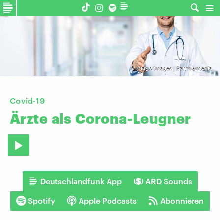
©
imago images | Panthermedia
Covid-19
Ärzte
als
Corona-Leugner
Deutschlandfunk App
ARD Sounds
Spotify
Apple Podcasts
Abonnieren