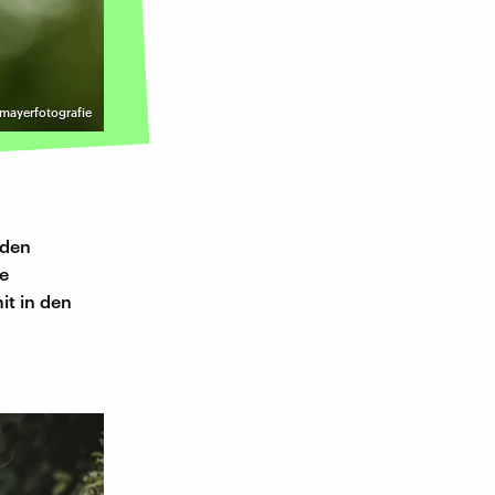
mayerfotografie
 den
e
t in den