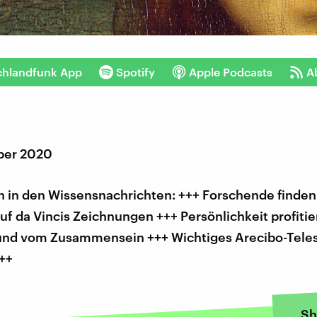
chlandfunk App
Spotify
Apple Podcasts
A
ber 2020
 in den Wissensnachrichten: +++ Forschende finden 
uf da Vincis Zeichnungen +++ Persönlichkeit profiti
 und vom Zusammensein +++ Wichtiges Arecibo-Tele
++
Sh