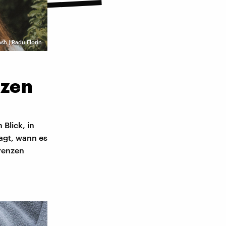
sh | Radu Florin
nzen
 Blick, in
agt, wann es
Grenzen