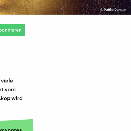
©
Public Domain
bonnieren
viele
ert vom
skop wird
ownotes