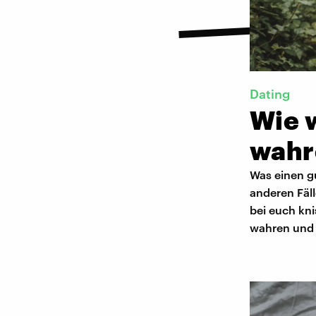
Dating
Wie w
wahr
Was einen gu
anderen Fäl
bei euch kni
wahren und w