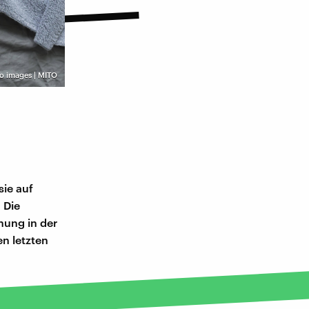
o images | MITO
sie auf
 Die
hung in der
en letzten