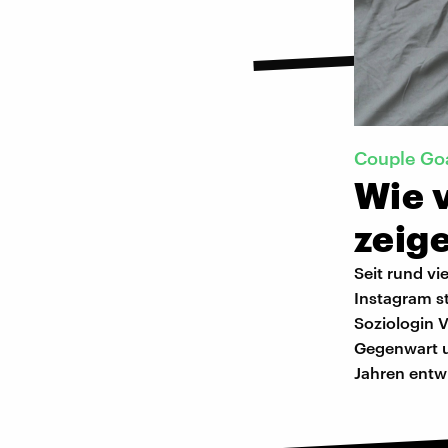
Couple Go
Wie v
zeig
Seit rund vi
Instagram s
Soziologin 
Gegenwart un
Jahren entwi