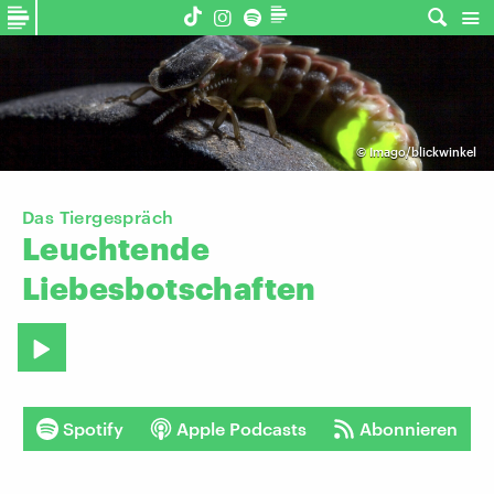
©
Imago/blickwinkel
Das Tiergespräch
Leuchtende
Liebesbotschaften
Spotify
Apple Podcasts
Abonnieren