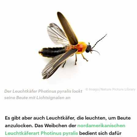
©
Imago/Nature Picture Library
Der Leuchtkäfer Photinus pyralis lockt
seine Beute mit Lichtsignalen an
Es gibt aber auch Leuchtkäfer, die leuchten, um Beute
anzulocken. Das Weibchen der
nordamerikanischen
Leuchtkäferart Photinus pyralis
bedient sich dafür