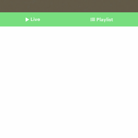
Live
Playlist
©
picture alliance / imageBROKER | Addictive Stock (Symbolbild)
Shownotes
Daten kombinieren
KI enttarnt anonyme
Internetnutzer
vom 03. März 2026