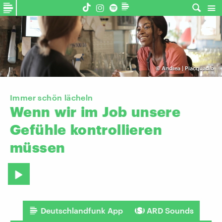
©
Andrea | Piacquadio
Immer schön lächeln
Wenn
wir
im
Job
unsere
Gefühle
kontrollieren
müssen
Deutschlandfunk App
ARD Sounds