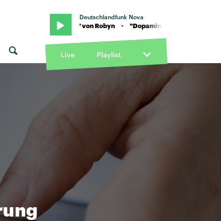
Deutschlandfunk Nova
· "Dopamine" von Robyn · "Dopamine" von Robyn
Live
Playlist
erung