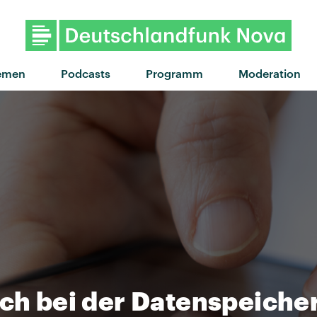
"Dopamine" von Robyn 
emen
Podcasts
Programm
Moderation
ich bei der Datenspeich