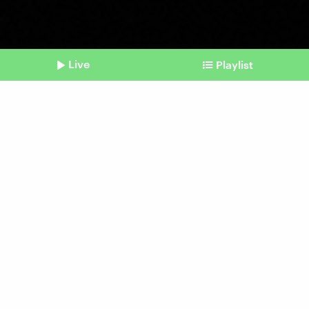
Live
Playlist
©
picture alliance I dpa tmn | Laura Ludwig
Shownotes
Datenschutzorganisation Noyb
Klage gegen Abo-Modell
von Meta
Beitrag aus unserem Archiv vom 29.
November 2023