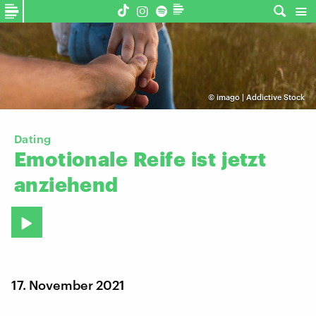
©
imago | Addictive Stock
Dating
Emotionale
Reife
ist
jetzt
anziehend
17. November 2021