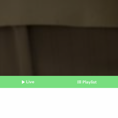
Live
Playlist
©
IMAGO | imagebroker
Shownotes