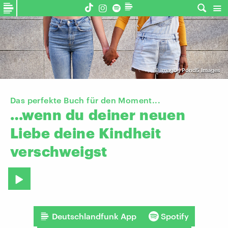
©
imago | Pond5 Images
Das perfekte Buch für den Moment...
…wenn
du
deiner
neuen
Liebe
deine
Kindheit
verschweigst
Deutschlandfunk App
Spotify