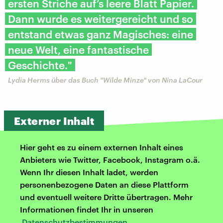
ersten Striche auf’s leere Blatt Papier.
Dann wurde es weitergereicht und so
entstand etwas ganz Magisches: eine
neue Welt, eine fantastische
Geschichte."
Lydia Herms über das Buch "Wilde Minze" von Nina LaCour
Externer Inhalt
Hier geht es zu einem externen Inhalt eines
Anbieters wie Twitter, Facebook, Instagram o.ä.
Wenn Ihr diesen Inhalt ladet, werden
personenbezogene Daten an diese Plattform
und eventuell weitere Dritte übertragen. Mehr
Informationen findet Ihr in unseren
Datenschutzbestimmungen
.