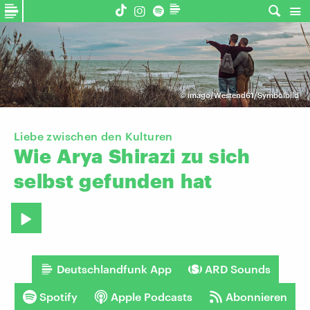
©
imago/Westend61/Symbolbild
Liebe zwischen den Kulturen
Wie
Arya
Shirazi
zu
sich
selbst
gefunden
hat
Deutschlandfunk App
ARD Sounds
Spotify
Apple Podcasts
Abonnieren