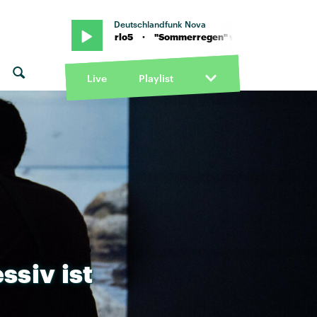
Deutschlandfunk Nova
ng feat. Carlo5 · "Sommerregen" von Ami Warning feat. Carlo5 · 
Live
Playlist
ssiv
ist