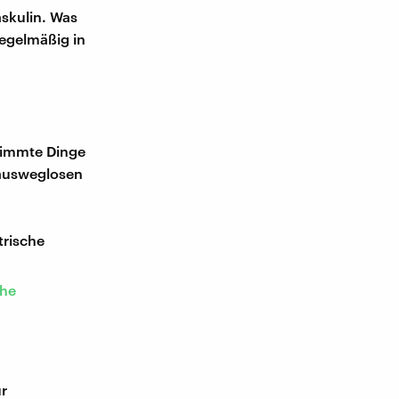
askulin. Was
regelmäßig in
stimmte Dinge
 ausweglosen
trische
che
ür