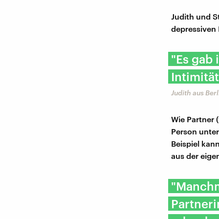
Judith und S
depressiven
"Es gab 
Intimitä
Judith aus Berl
Wie Partner 
Person unter
Beispiel kan
aus der eige
"Manchma
Partneri