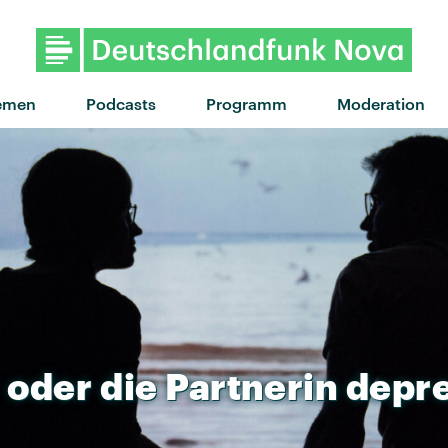
"Sommerregen" von Ami Warni
emen
Podcasts
Programm
Moderation
oder
die
Partnerin
depre