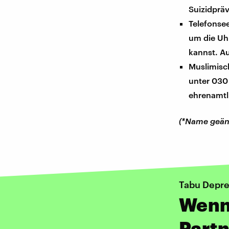
Suizidprä
Telefonsee
um die Uh
kannst. Au
Muslimisc
unter 030 
ehrenamtli
(*Name geän
Tabu Depre
Wenn 
Partn