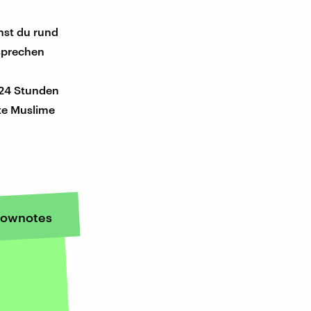
chst du rund
 sprechen
 24 Stunden
rte Muslime
ownotes