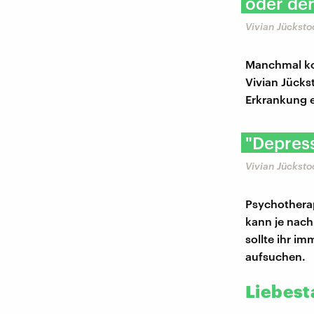
oder de
Vivian Jückst
Manchmal ko
Vivian Jückst
Erkrankung e
"Depress
Vivian Jückst
Psychotherap
kann je nach
sollte ihr im
aufsuchen.
Liebes