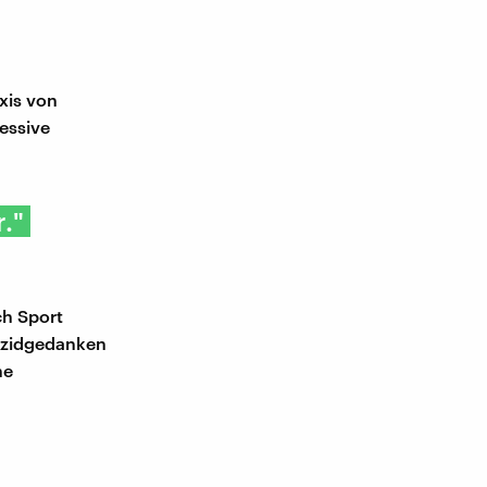
xis von
ressive
."
ch Sport
uizidgedanken
he