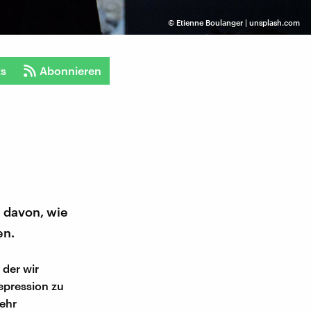
©
Etienne Boulanger | unsplash.com
ts
Abonnieren
e davon, wie
en.
 der wir
epression zu
sehr