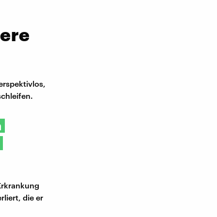
nere
erspektivlos,
schleifen.
n
 Erkrankung
liert, die er