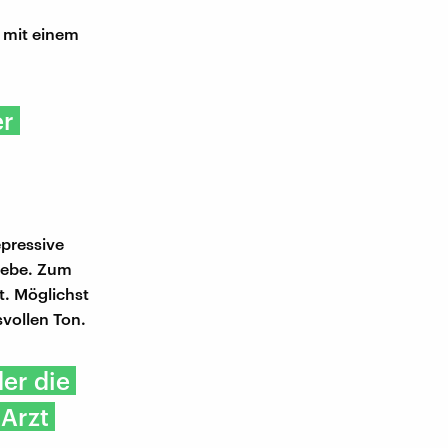
g mit einem
er
epressive
Liebe. Zum
t. Möglichst
vollen Ton.
der die
 Arzt