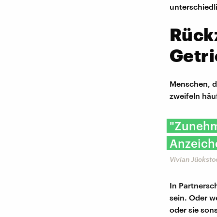
unterschiedl
Rückz
Getr
Menschen, di
zweifeln häuf
"Zunehme
Anzeiche
Vivian Jückst
In Partnersc
sein. Oder we
oder sie son