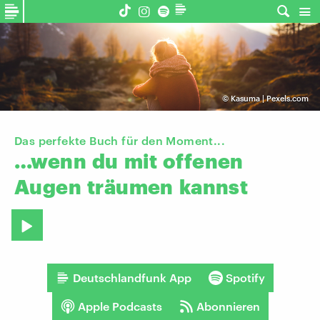
©
Kasuma | Pexels.com
Das perfekte Buch für den Moment...
…wenn
du
mit
offenen
Augen
träumen
kannst
Deutschlandfunk App
Spotify
Apple Podcasts
Abonnieren