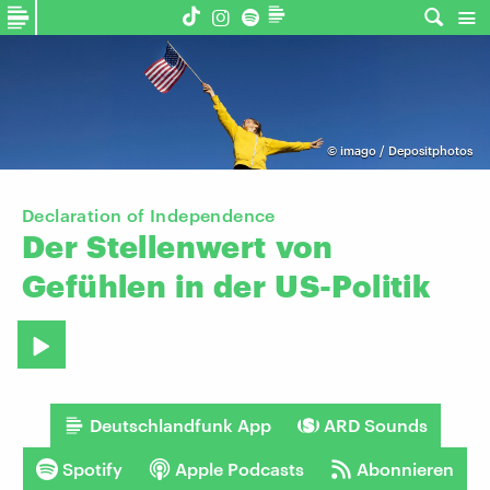
©
imago / Depositphotos
Declaration of Independence
Der
Stellenwert
von
Gefühlen
in
der
US-Politik
Deutschlandfunk App
ARD Sounds
Spotify
Apple Podcasts
Abonnieren