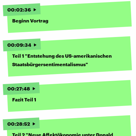
00
:
02
:
36
Beginn Vortrag
00
:
09
:
34
Teil 1 "Entstehung des US-amerikanischen
Staatsbürgersentimentalismus"
00
:
27
:
48
Fazit Teil 1
00
:
28
:
52
Teil 2 "Neue Affektökonomie unter Donald