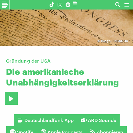
©
Imago | INSADCA
Gründung der USA
Die
amerikanische
Unabhängigkeitserklärung
Deutschlandfunk App
ARD Sounds
Spotify
Apple Podcasts
Abonnieren