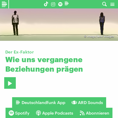
©
imago/Ikon Images
Der Ex-Faktor
Wie
uns
vergangene
Beziehungen
prägen
Deutschlandfunk App
ARD Sounds
Spotify
Apple Podcasts
Abonnieren