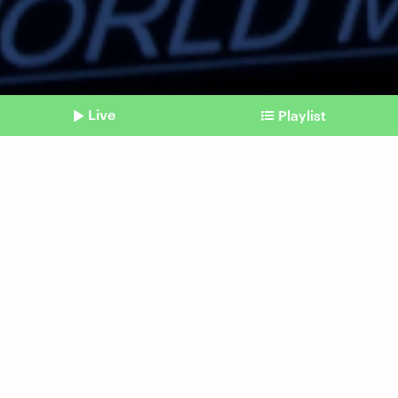
Live
Playlist
©
IMAGO / ZUMA Wire
Shownotes
Deep Space Network
NASA schlägt wegen
Überlastung der
Weltraumantennen Alarm