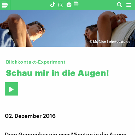
©
Mr. Nico | photocase.de
Blickkontakt-Experiment
Schau
mir
in
die
Augen!
02. Dezember 2016
Dem Gegenüber ein paar Minuten in die Augen