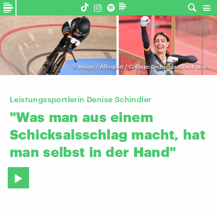
©
Imago / Aflosport / Collage: Deutschlandfunk Nova
Leistungssportlerin Denise Schindler
"Was
man
aus
einem
Schicksalsschlag
macht,
hat
man
selbst
in
der
Hand"