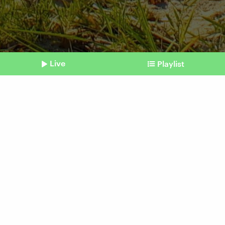
Live
Playlist
©
picture alliance / Zoonar | Liane Matrisch
Shownotes
Dennis Chiponda
Glücksort: Strand am
Senftenberger See
Beitrag aus unserem Archiv vom 06. April