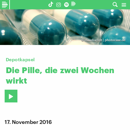
©
claudiarndt | photocase.de
Depotkapsel
Die
Pille,
die
zwei
Wochen
wirkt
17. November 2016