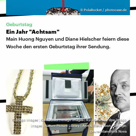
©
PolaRocket / photocase.de
Geburtstag
Ein Jahr "Achtsam"
Main Huong Nguyen und Diane Hielscher feiern diese
Woche den ersten Geburtstag ihrer Sendung.
©
imago images | Kai Koehler
,
imago images | Kyodo News
,
dpa |imago
images | Nature Picture Library | Ann & Steve Toon
,
Collage:
Deutschlandfunk Nova