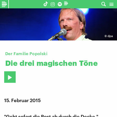
©
dpa
Der Familie Popolski
Die
drei
magischen
Töne
15. Februar 2015
"Geht sofort die Post ab durch die Decke."