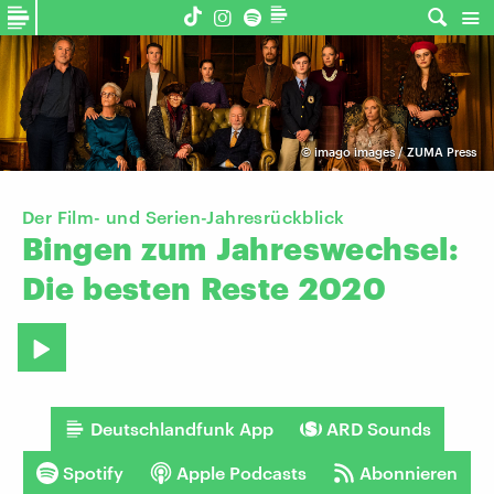
©
imago images / ZUMA Press
Der Film- und Serien-Jahresrückblick
Bingen
zum
Jahreswechsel:
Die
besten
Reste
2020
Deutschlandfunk App
ARD Sounds
Spotify
Apple Podcasts
Abonnieren