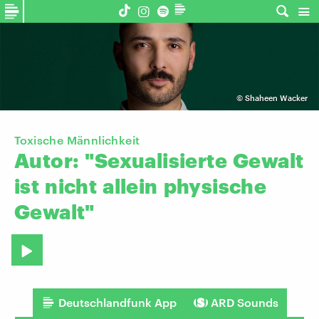
©
Shaheen Wacker
Toxische Männlichkeit
Autor:
"Sexualisierte
Gewalt
ist
nicht
allein
physische
Gewalt"
Deutschlandfunk App
ARD Sounds