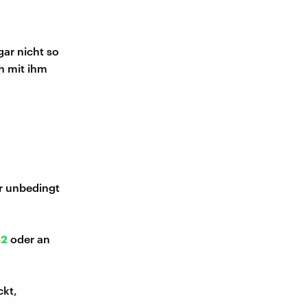
gar nicht so
h mit ihm
ir unbedingt
52
oder an
ckt,