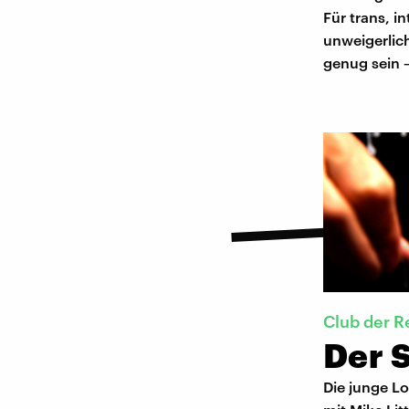
Für trans, i
unweigerlic
genug sein –
Club der R
Der 
Die junge Lo