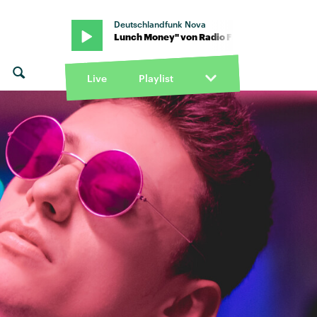
Deutschlandfunk Nova
 Alice · "Lunch Money" von Radio Free Alice · "Lunch Money" von 
Live
Playlist