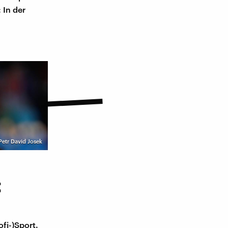
 In der
Petr David Josek
t
fi-)Sport.