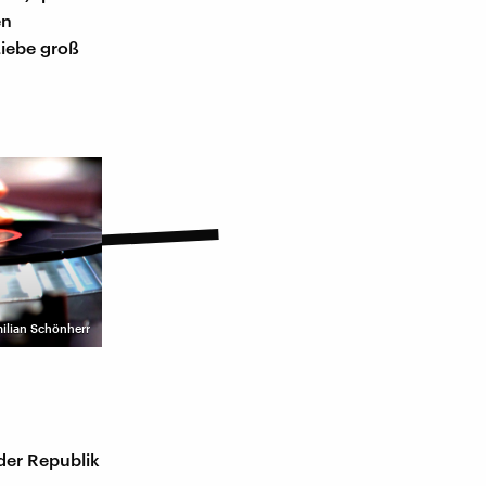
en
Liebe groß
milian Schönherr
der Republik