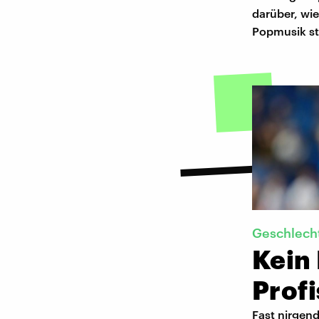
darüber, wi
Popmusik ste
Geschlecht
Kein 
Profi
Fast nirgend