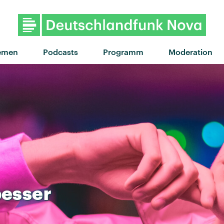
"Lunch Money" von Radio Free
emen
Podcasts
Programm
Moderation
besser