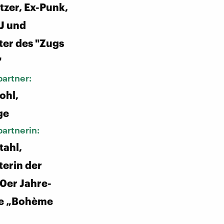
zer, Ex-Punk,
J und
ter des "Zugs
"
artner:
ohl,
ge
artnerin:
tahl,
terin der
20er Jahre-
he „Bohème