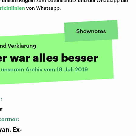
hr unsere Regeln zum Datenschutz und bei Whatsapp die
richtlinien
von Whatsapp.
Shownotes
und Verklärung
r war alles besser
 unserem Archiv vom 18. Juli 2019
n:
r
artner:
an, Ex-