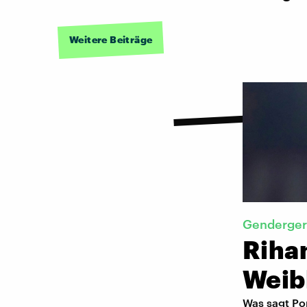
Weitere Beiträge
Genderger
Rihan
Weib
Was sagt Pop