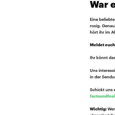
War e
Eine beliebte
rosig. Genau
hört ihr im 
Meldet euch
Ihr könnt da
Uns interess
in der Sendu
Schickt uns 
factsundfee
Wichtig:
Wen