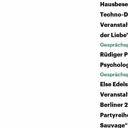
Hausbeset
Techno-D
Veranstal
der Liebe
Gesprächsp
Rüdiger P
Psycholo
Gesprächsp
Else Edels
Veranstal
Berliner 
Partyrei
Sauvage“