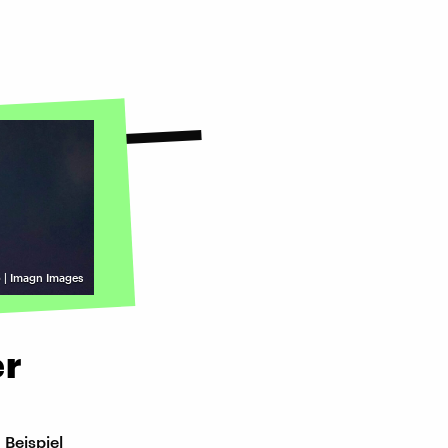
 | Imagn Images
er
 Beispiel