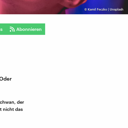
©
Kamil Feczko | Unsplash
ts
Abonnieren
 Oder
Schwan, der
t nicht das