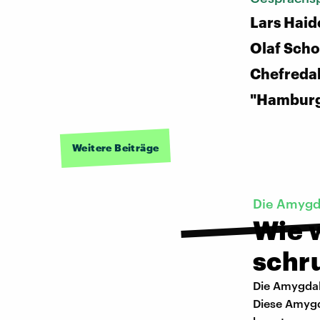
Lars Haid
Olaf Scho
Chefreda
"Hamburg
Weitere Beiträge
Die Amygd
Wie 
schr
Die Amygdal
Diese Amygd