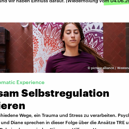
und wir haben Einfluss darauf.
(Wiederholung vom 04.06.2
©
picture alliance / Westen
omatic Experience
sam Selbstregulation
ieren
schiedene Wege, ein Trauma und Stress zu verarbeiten. Psy
und Diane sprechen in dieser Folge über die Ansätze TRE 