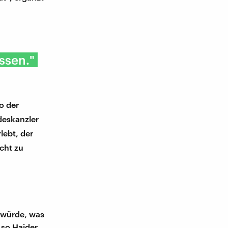
ssen."
o der
deskanzler
lebt, der
cht zu
 würde, was
 so Haider.