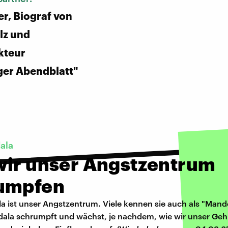
er, Biograf von
lz und
kteur
er Abendblatt"
ala
wir unser Angstzentrum
umpfen
a ist unser Angstzentrum. Viele kennen sie auch als "Mand
ala schrumpft und wächst, je nachdem, wie wir unser Geh