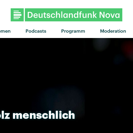
"Mother Nature's Killing 
emen
Podcasts
Programm
Moderation
lz
menschlich