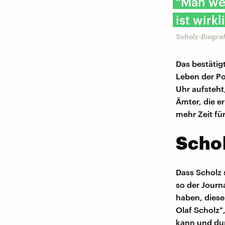
"Man we
ist wirkl
Scholz-Biogra
Das bestätig
Leben der Po
Uhr aufsteht
Ämter, die er
mehr Zeit fü
Scho
Dass Scholz 
so der Journa
haben, diese
Olaf Scholz",
kann und dur