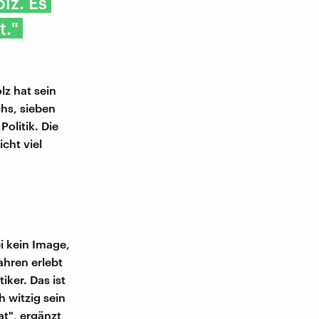
lz. Es
t."
lz hat sein
hs, sieben
olitik. Die
icht viel
i kein Image,
Jahren erlebt
ker. Das ist
h witzig sein
t", ergänzt