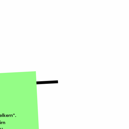
elkern".
irn