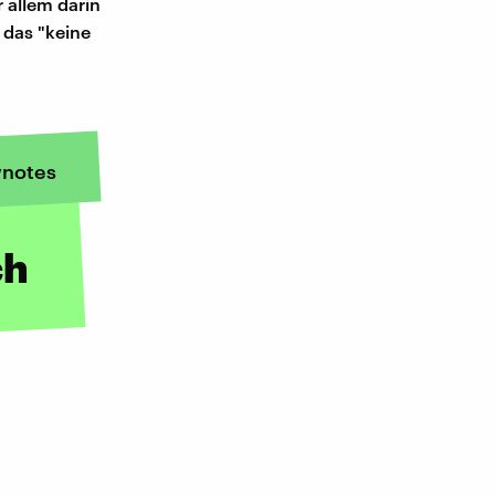
 allem darin
 das "keine
notes
ch