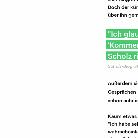
Doch der kün
über ihn gem
"Ich gla
'Kommen 
Scholz r
Scholz-Biograf
Außerdem sie
Gesprächen m
schon sehr i
Kaum etwas k
"Ich habe se
wahrscheinl