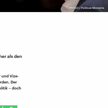
©
IMAGO / Political-Moments
her als den
 und Vize-
rden. Der
litik – doch