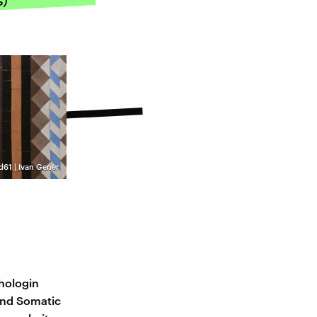
5)
d61 | Ivan Gener
chologin
und Somatic