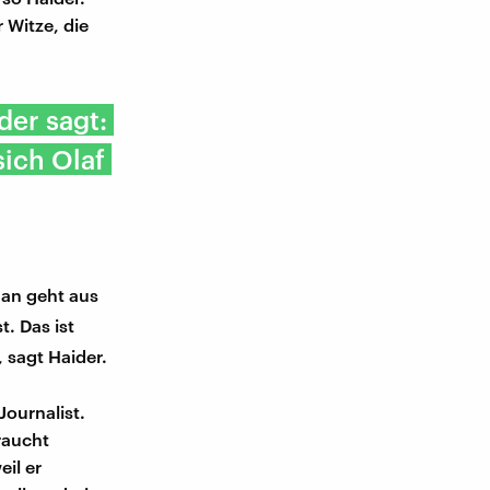
 Witze, die
der sagt:
sich Olaf
Man geht aus
. Das ist
 sagt Haider.
ournalist.
raucht
il er