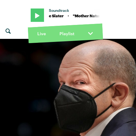
Soundtrack
Spree" von Chloe Slater · "Mother Nature's Killing Spree" von Chloe S
Live
Playlist