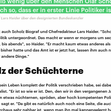
iß wenig über den Menschen Olaf Scho
ich so, dass er in erster Linie Politiker is
f Lars Haider über den designierten Bundeskanzler
t auch Scholz Biograf und Chefredakteur Lars Haider. "Scho
litik untergeordnet. Das macht er wenn er morgens um sec
, bis abends", so Haider. "Er macht kaum etwas anderes als P
 bisher hatte und das Amt ist er jetzt hat, lassen ihm auch n
r andere Dinge."
lz der Schüchterne
sein Leben komplett der Politik verschrieben habe, sei dabe
list. "Er ist so wie er ist. Den, den wir in den vergangenen 
n etwas nüchternen, spröden, aber hoch kompetenten Politi
 sagt er. "Da gibt es natürlich auch noch eine Seite, die auc
chaus sehr nahbar ist, wenn man ihn mal kennengelernt ha