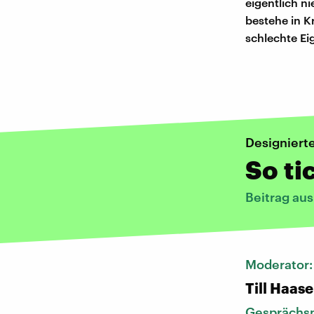
eigentlich n
bestehe in Kr
schlechte Ei
Designiert
So ti
Beitrag au
Moderator
Till Haase
Gesprächsp