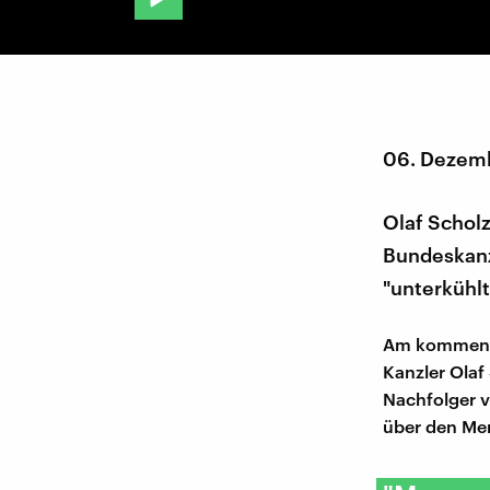
06. Dezem
Olaf Schol
Bundeskanzl
"unterküh
Am kommenden
Kanzler Olaf
Nachfolger v
über den Men