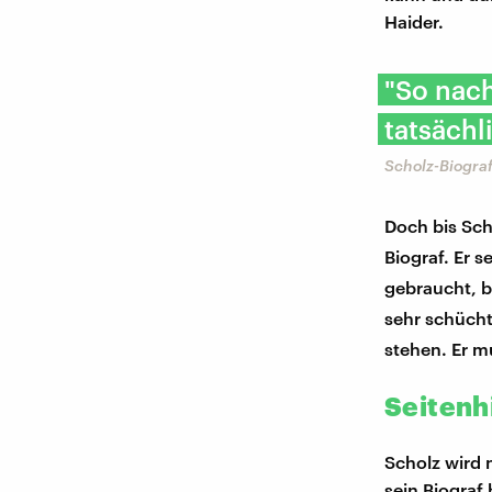
Haider.
"So nach
tatsächl
Scholz-Biograf
Doch bis Sch
Biograf. Er 
gebraucht, b
sehr schücht
stehen. Er m
Seitenh
Scholz wird 
sein Biograf 