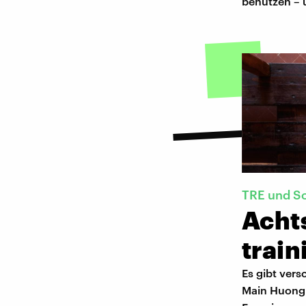
benutzen – 
TRE und S
Acht
train
Es gibt ver
Main Huong 