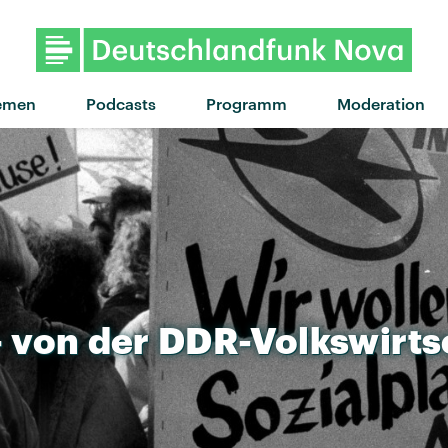
"Barthelona" von SOFI TUKKE
emen
Podcasts
Programm
Moderation
-
von
der
DDR-Volkswirts