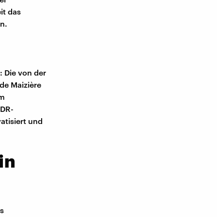
it das
n.
: Die von der
 de Maizière
im
DDR-
atisiert und
in
s