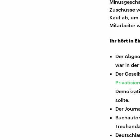
Minusgeschäf
Zuschüsse ve
Kauf ab, um 
Mitarbeiter 
Ihr hört in E
Der Abgeo
war in de
Der Gesel
Privatisie
Demokrati
sollte.
Der Journa
Buchauto
Treuhandan
Deutschla