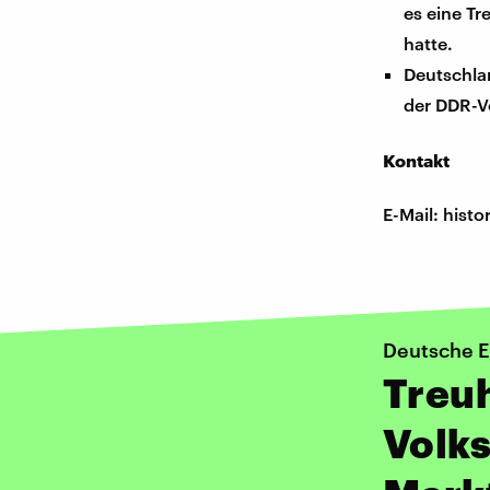
es eine T
hatte.
Deutschla
der DDR-V
Kontakt
E-Mail: his
Deutsche E
Treuh
Volks