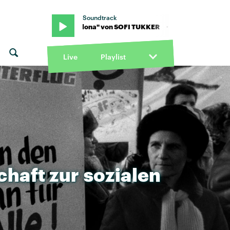
Soundtrack
R · "Barthelona" von SOFI TUKKER · "Barthelona" von SOFI TUKK
Live
Playlist
chaft
zur
sozialen