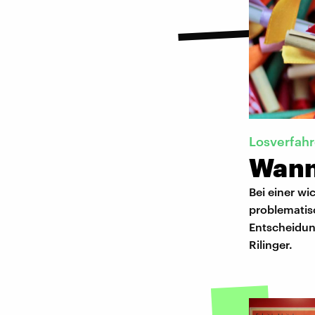
Losverfah
Wann 
Bei einer wi
problematisc
Entscheidung
Rilinger.