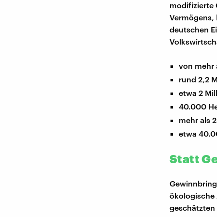
modifizierte
Vermögens, k
deutschen Ei
Volkswirtsch
von mehr 
rund 2,2 M
etwa 2 Mil
40.000 He
mehr als 
etwa 40.0
Statt G
Gewinnbringe
ökologische 
geschätzten