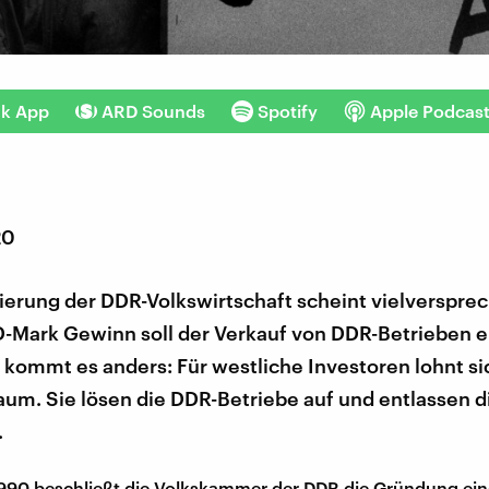
nk App
ARD Sounds
Spotify
Apple Podcas
20
sierung der DDR-Volkswirtschaft scheint vielverspr
 D-Mark Gewinn soll der Verkauf von DDR-Betrieben e
 kommt es anders: Für westliche Investoren lohnt si
um. Sie lösen die DDR-Betriebe auf und entlassen d
.
990 beschließt die Volkskammer der DDR die Gründung ein