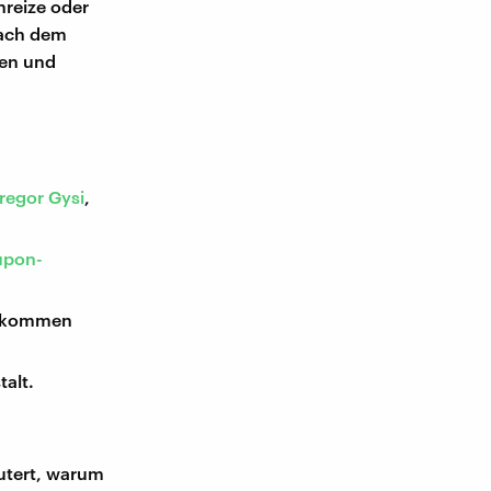
nreize oder
nach dem
nen und
regor Gysi
,
upon-
 bekommen
talt.
utert, warum