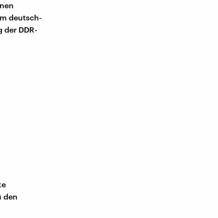
enen
em deutsch-
g der DDR-
ke
u den