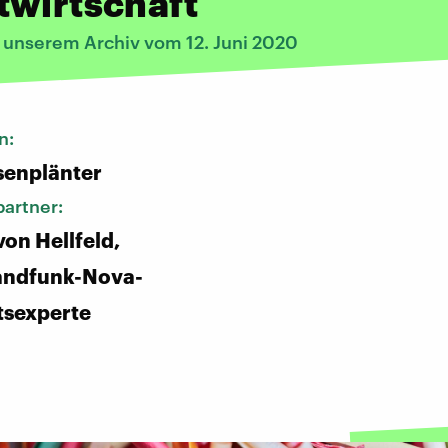
twirtschaft
s unserem Archiv vom 12. Juni 2020
n:
senplänter
artner:
von Hellfeld,
andfunk-Nova-
tsexperte