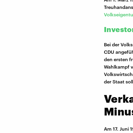
Treuhandanst
Volkseigent
Investo
Bei der Volk
CDU angeführ
den ersten f
Wahlkampf ve
Volkswirtsch
der Staat so
Verka
Minu
Am 17. Juni 