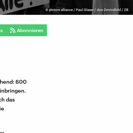
©
picture alliance / Paul Glaser / dpa-Zentralbild / ZB
ts
Abonnieren
echend: 600
inbringen.
ch das
ie
er