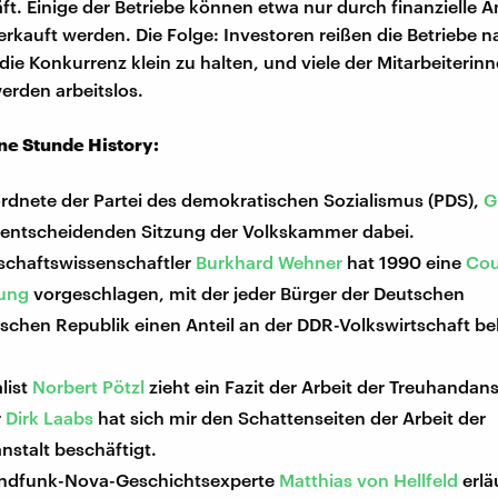
t. Einige der Betriebe können etwa nur durch finanzielle A
rkauft werden. Die Folge: Investoren reißen die Betriebe 
die Konkurrenz klein zu halten, und viele der Mitarbeiterin
werden arbeitslos.
ine Stunde History:
rdnete der Partei des demokratischen Sozialismus (PDS),
G
r entscheidenden Sitzung der Volkskammer dabei.
lschaftswissenschaftler
Burkhard Wehner
hat 1990 eine
Co
rung
vorgeschlagen, mit der jeder Bürger der Deutschen
schen Republik einen Anteil an der DDR-Volkswirtschaft
list
Norbert Pötzl
zieht ein Fazit der Arbeit der Treuhandans
r
Dirk Laabs
hat sich mir den Schattenseiten der Arbeit der
stalt beschäftigt.
ndfunk-Nova-Geschichtsexperte
Matthias von Hellfeld
erlä