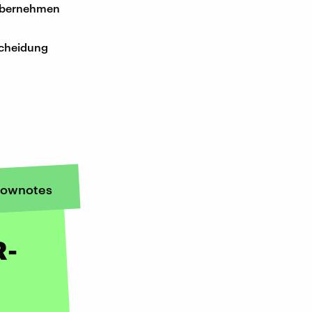
 übernehmen
scheidung
ownotes
R-