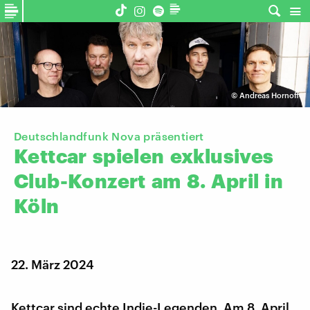
©
Andreas Hornoff
Deutschlandfunk Nova präsentiert
Kettcar
spielen
exklusives
Club-Konzert
am
8.
April
in
Köln
22. März 2024
Kettcar sind echte Indie-Legenden. Am 8. April