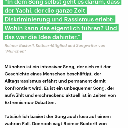
"In dem Song selbst geht es darum, dass
der Yachi, der die ganze Zeit
Diskriminierung und Rassismus erlebt:
Wohin kann das eigentlich führen? Und
das war die Idee dahinter."
Reimer Bustorff, Kettcar-Mitglied und Songwriter von
"München"
München ist ein intensiver Song, der sich mit der
Geschichte eines Menschen beschäftigt, der
Alltagsrassismus erfährt und permanent damit
konfrontiert wird. Es ist ein unbequemer Song, der
aufwühlt und erschreckend aktuell ist in Zeiten von
Extremismus-Debatten.
Tatsächlich basiert der Song auch lose auf einem
wahren Fall. Dennoch sagt Reimer Bustorff von