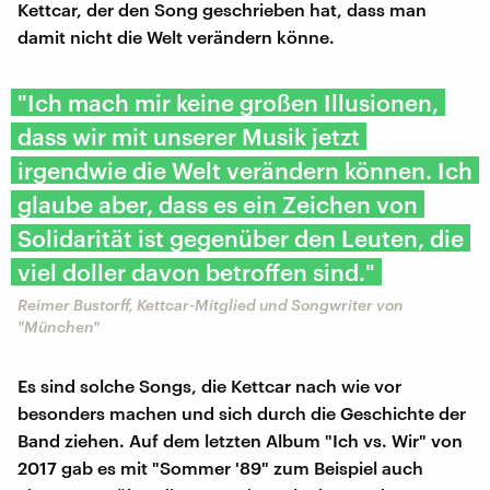
Kettcar, der den Song geschrieben hat, dass man
damit nicht die Welt verändern könne.
"Ich mach mir keine großen Illusionen,
dass wir mit unserer Musik jetzt
irgendwie die Welt verändern können. Ich
glaube aber, dass es ein Zeichen von
Solidarität ist gegenüber den Leuten, die
viel doller davon betroffen sind."
Reimer Bustorff, Kettcar-Mitglied und Songwriter von
"München"
Es sind solche Songs, die Kettcar nach wie vor
besonders machen und sich durch die Geschichte der
Band ziehen. Auf dem letzten Album "Ich vs. Wir" von
2017 gab es mit "Sommer '89" zum Beispiel auch