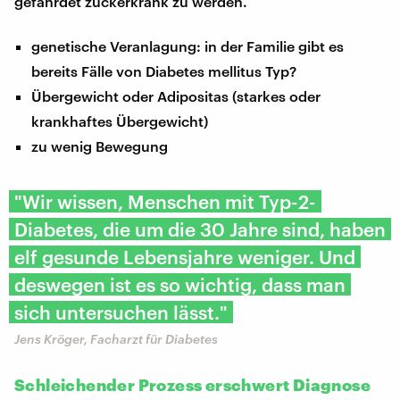
gefährdet zuckerkrank zu werden.
genetische Veranlagung: in der Familie gibt es
bereits Fälle von Diabetes mellitus Typ?
Übergewicht oder Adipositas (starkes oder
krankhaftes Übergewicht)
zu wenig Bewegung
"Wir wissen, Menschen mit Typ-2-
Diabetes, die um die 30 Jahre sind, haben
elf gesunde Lebensjahre weniger. Und
deswegen ist es so wichtig, dass man
sich untersuchen lässt."
Jens Kröger, Facharzt für Diabetes
Schleichender Prozess erschwert Diagnose