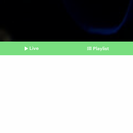
Live
Playlist
©
picture alliance/dpa | Fabian Sommer
Shownotes
Nach Wahlniederlagen
Die Grünen:
Bundessvorstand tritt