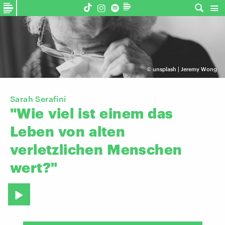
©
unsplash | Jeremy Wong
Sarah Serafini
"Wie
viel
ist
einem
das
Leben
von
alten
verletzlichen
Menschen
wert?"