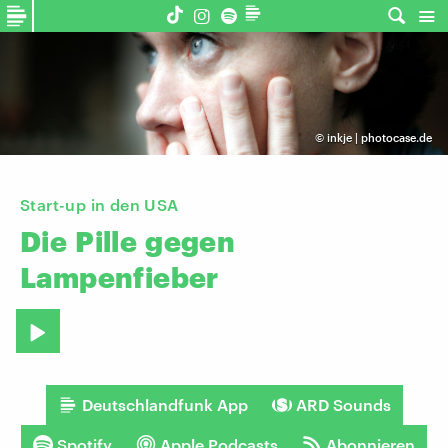
©
inkje | photocase.de
Start-up in den USA
Die
Pille
gegen
Lampenfieber
Deutschlandfunk App
ARD Sounds
Spotify
Apple Podcasts
Abonnieren