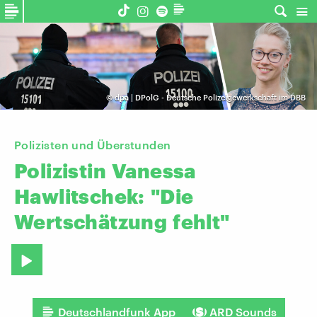
©
dpa | DPolG - Deutsche Polizeigewerkschaft im DBB
Polizisten und Überstunden
Polizistin
Vanessa
Hawlitschek:
"Die
Wertschätzung
fehlt"
Deutschlandfunk App
ARD Sounds