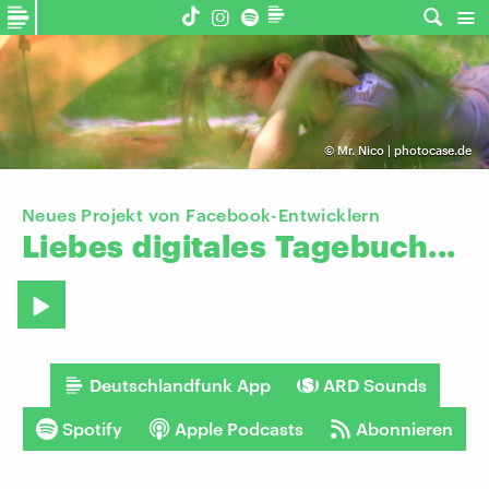
©
Mr. Nico | photocase.de
Neues Projekt von Facebook-Entwicklern
Liebes
digitales
Tagebuch...
Deutschlandfunk App
ARD Sounds
Spotify
Apple Podcasts
Abonnieren