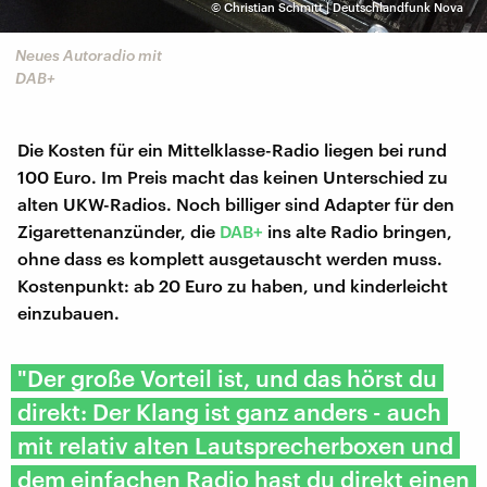
©
Christian Schmitt | Deutschlandfunk Nova
Neues Autoradio mit
DAB+
Die Kosten für ein Mittelklasse-Radio liegen bei rund
100 Euro. Im Preis macht das keinen Unterschied zu
alten UKW-Radios. Noch billiger sind Adapter für den
Zigarettenanzünder, die
DAB+
ins alte Radio bringen,
ohne dass es komplett ausgetauscht werden muss.
Kostenpunkt: ab 20 Euro zu haben, und kinderleicht
einzubauen.
"Der große Vorteil ist, und das hörst du
direkt: Der Klang ist ganz anders - auch
mit relativ alten Lautsprecherboxen und
dem einfachen Radio hast du direkt einen