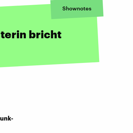
Shownotes
erin bricht
funk-