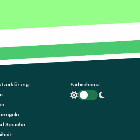
tzerklärung
Farbschema
m
en
rregeln
nd Sprache
eiheit