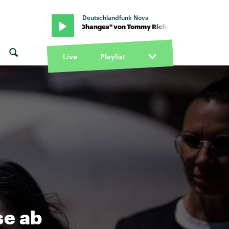
Deutschlandfunk Nova
ichman · "Changes" von Tommy Richman · "Changes" von Tommy
Live
Playlist
se ab