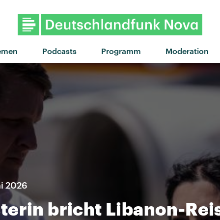
"Changes" von Tommy R
emen
Podcasts
Programm
Moderation
ni 2026
erin bricht Libanon-Rei