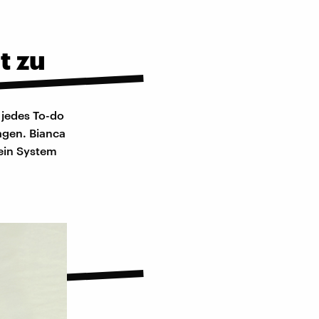
t zu
 jedes To-do
agen. Bianca
sein System