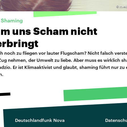
©
m.ed
s Shaming
m uns Scham nicht
erbringt
ch noch zu fliegen vor lauter Flugscham? Nicht falsch verste
 Zug nehmen, der Umwelt zu liebe. Aber muss es wirklich s
adzio. Er ist Klimaaktivist und glaubt, shaming führt nur zu 
n.
Deutschlandfunk Nova
Datenschu