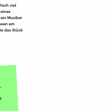
fach viel
 eines
 ein Musiker
üssen am
ie das Stück
,
t