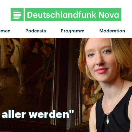
"Superior" von Gentleman ·
emen
Podcasts
Programm
Moderation
aller
werden"