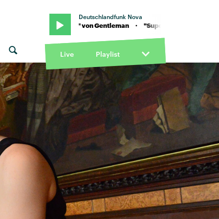
Deutschlandfunk Nova
 "Superior" von Gentleman · "Superior" von Gentleman
Live
Playlist