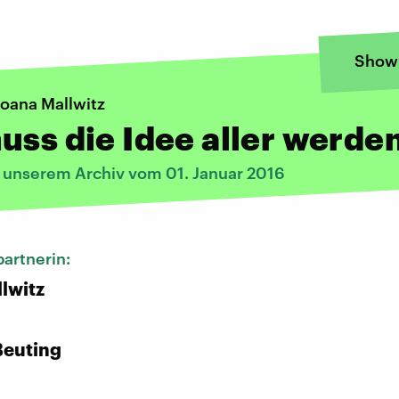
Show
Joana Mallwitz
uss die Idee aller werde
s unserem Archiv vom 01. Januar 2016
artnerin:
lwitz
:
Beuting