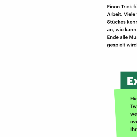
Einen Trick f
Arbeit. Viele
Stückes kenn
an, wie kan
Ende alle Mu
gespielt wird
E
Hi
Tw
we
ev
Ih