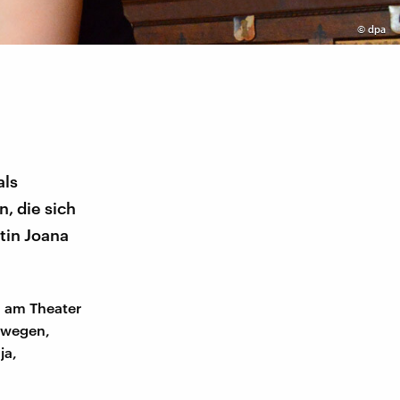
©
dpa
als
, die sich
tin Joana
n am Theater
bewegen,
ja,