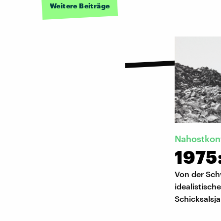
Weitere Beiträge
Nahostkonf
1975
Von der Sch
idealistisc
Schicksalsja