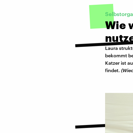
Selbstorga
Wie w
nutz
Laura strukt
bekommt bei 
Katzer ist 
findet.
(Wie