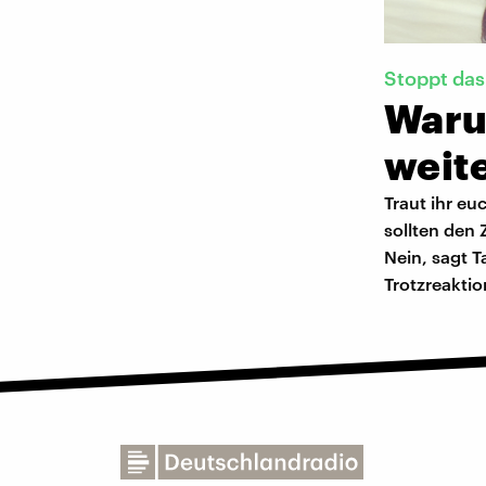
Stoppt da
Waru
weit
Traut ihr eu
sollten den
Nein, sagt T
Trotzreaktio