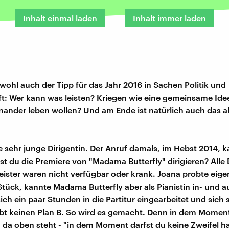
Inhalt einmal laden
Inhalt immer laden
 wohl auch der Tipp für das Jahr 2016 in Sachen Politik und
: Wer kann was leisten? Kriegen wie eine gemeinsame Idee
inander leben wollen? Und am Ende ist natürlich auch das all
ne sehr junge Dirigentin. Der Anruf damals, im Hebst 2014,
st du die Premiere von "Madama Butterfly" dirigieren? Alle 
ister waren nicht verfügbar oder krank. Joana probte eige
Stück, kannte Madama Butterfly aber als Pianistin in- und 
sich ein paar Stunden in die Partitur eingearbeitet und sich 
ibt keinen Plan B. So wird es gemacht. Denn in dem Mome
in da oben steht - "in dem Moment darfst du keine Zweifel h