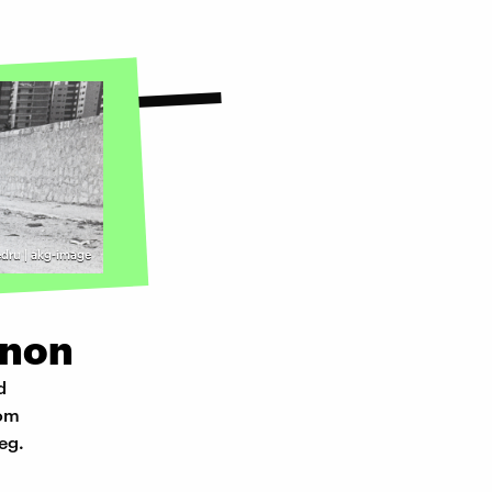
edru | akg-image
anon
d
vom
eg.