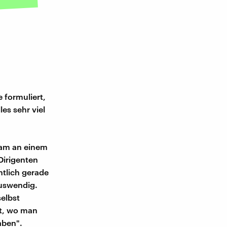
 formuliert,
es sehr viel
 kam an einem
Dirigenten
ntlich gerade
auswendig.
selbst
nt, wo man
aben".