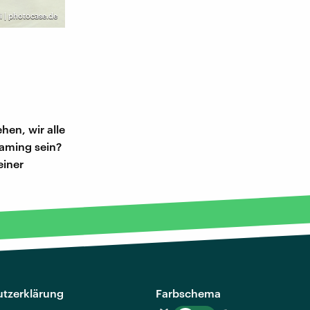
i | photocase.de
hen, wir alle
haming sein?
einer
tzerklärung
Farbschema