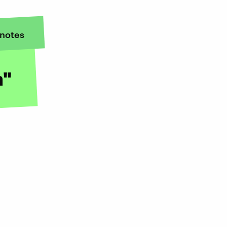
notes
n"