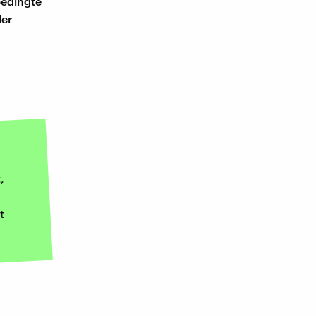
bedingte
der
,
t