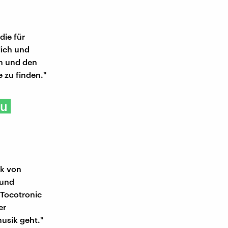
die für
lich und
en und den
e zu finden."
zu
rk von
 und
 Tocotronic
er
usik geht."