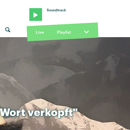
Soundtrack
Live
Playlist
Wort
verkopft"