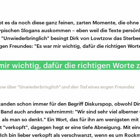
t es da noch diese ganz feinen, zarten Momente, die ohne 
ypischen Slogans auskommen – eben weil die Texte persön
n "Unwiederbringlich" besingt Dirk von Lowtzow das Sterb
gen Freundes: "Es war mir wichtig, dafür die richtigen Wort
mir wichtig, dafür die richtigen Worte 
zow über "Unwiederbringlich" und den Tod eines engen Freundes
tanden schon immer für den Begriff Diskurspop, obwohl Di
Band auch anders wahrnimmt: "Wir sind sehr viel alberner
r, als man so denkt." Ein Wort, das für ihn am wenigsten mit
st "verkopft", dagegen hegt er eine tiefe Abneigung. Mit ein
ch bin lieber verkopft als verschwanzt, wenn es um Rockm