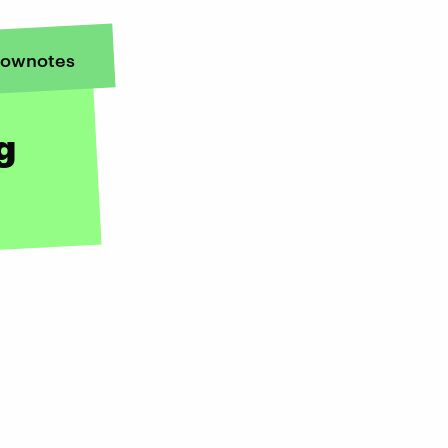
ownotes
g