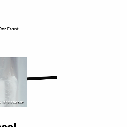
Der Front
i | photocase.de
sel