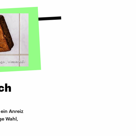
ago | Westend61
ch
 ein Anreiz
ge Wahl,