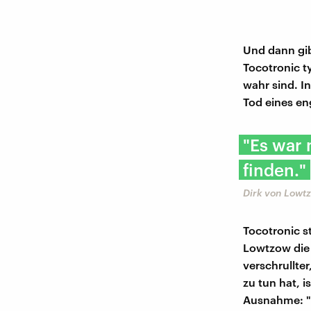
Und dann gib
Tocotronic t
wahr sind. I
Tod eines en
"Es war 
finden."
Dirk von Lowt
Tocotronic s
Lowtzow die 
verschrullte
zu tun hat, i
Ausnahme: "I