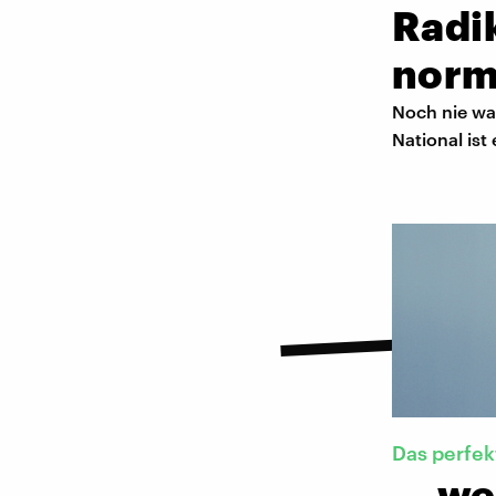
Radik
norm
Noch nie wa
National ist
Das perfe
… we