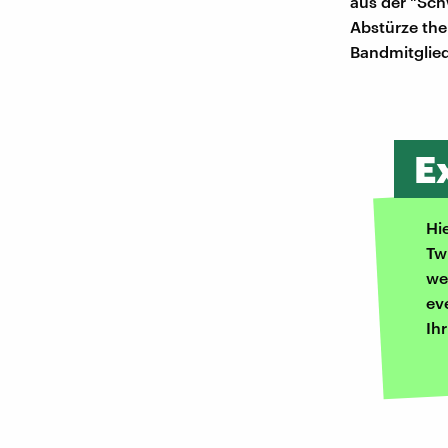
aus der "Sch
Abstürze the
Bandmitglied
E
Hi
Tw
we
ev
Ih