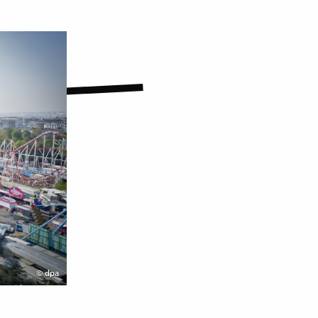
©
dpa