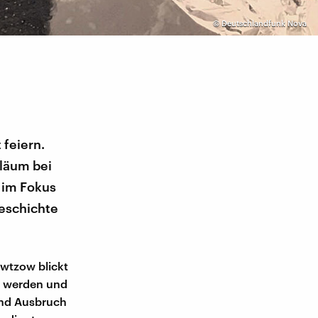
©
Deutschlandfunk Nova
 feiern.
iläum bei
 im Fokus
Geschichte
owtzow blickt
n werden und
 und Ausbruch