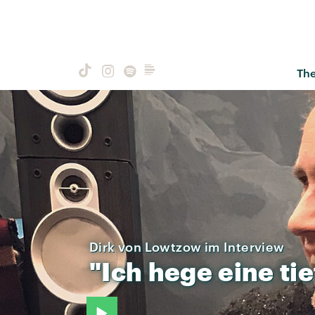
Th
Dirk von Lowtzow im Interview
"Ich
hege
eine
ti