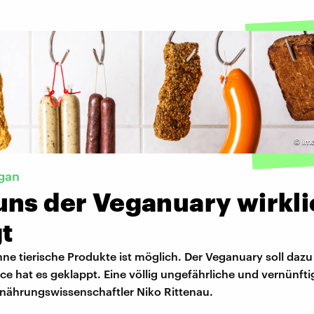
©
im
gan
uns der Veganuary wirkli
t
ne tierische Produkte ist möglich. Der Veganuary soll dazu
ace hat es geklappt. Eine völlig ungefährliche und vernünfti
rnährungswissenschaftler Niko Rittenau.