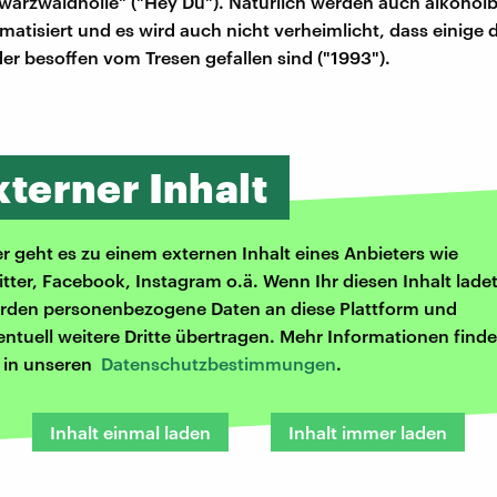
warzwaldhölle" ("Hey Du"). Natürlich werden auch alkohol
matisiert und es wird auch nicht verheimlicht, dass einige 
er besoffen vom Tresen gefallen sind ("1993").
xterner Inhalt
er geht es zu einem externen Inhalt eines Anbieters wie
itter, Facebook, Instagram o.ä. Wenn Ihr diesen Inhalt ladet
rden personenbezogene Daten an diese Plattform und
entuell weitere Dritte übertragen. Mehr Informationen finde
r in unseren
Datenschutzbestimmungen
.
Inhalt einmal laden
Inhalt immer laden