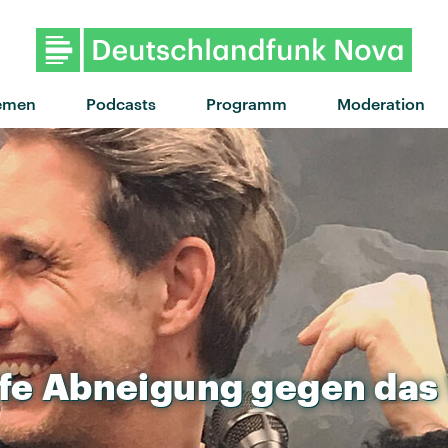
emen
Podcasts
Programm
Moderation
efe
Abneigung
gegen
das